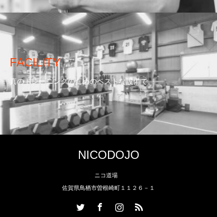
FACILITY
真のトレーニングのためのベストな設備で。
NICODOJO
ニコ道場
佐賀県鳥栖市曽根崎町１１２６－１
Twitter
Facebook
Instagram
RSS